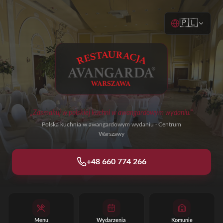
🇵🇱
„Zasmakuj w polskiej kuchni w awangardowym wydaniu."
Polska kuchnia w awangardowym wydaniu · Centrum
Warszawy
+48 660 774 266
Menu
Wydarzenia
Komunie