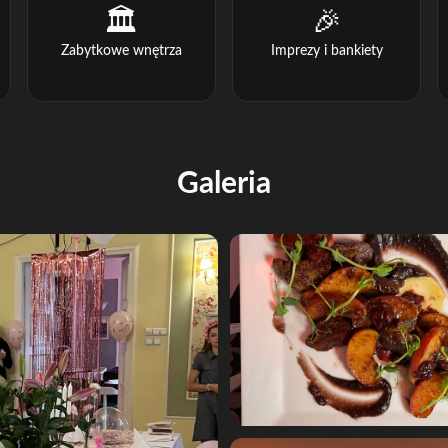
🏛️
🎉
Zabytkowe wnętrza
Imprezy i bankiety
Galeria