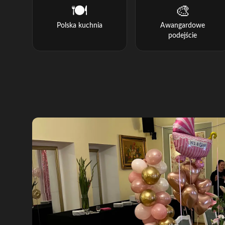
🍽️
🎨
Polska kuchnia
Awangardowe
podejście