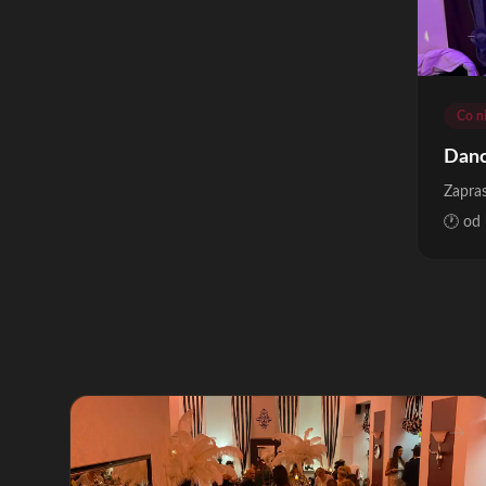
Co n
Danc
Zapras
🕐 od