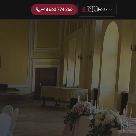
🇵🇱
+48 660 774 266
Polski