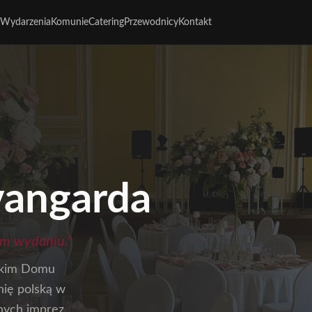
Wydarzenia
Komunie
Catering
Przewodnicy
Kontakt
vangarda
m wydaniu."
skim Domu
ię polską w
nych imprez,