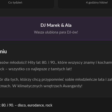
Co tydzień
4 godziny hitów!
DJ Marek & Ala
Wasza ulubiona para DJ-ów!
niu
sów młodości! Hity lat 80. i 90., które wszyscy znamy i kochamy
ck – wszystko co najlepsze z tamtych lat!
ór dla tych, którzy chcą przypomnieć sobie młodzieńcze lata i z
tmach. W klimatycznych wnętrzach Avangardy!
t 80. i 90. – disco, eurodance, rock