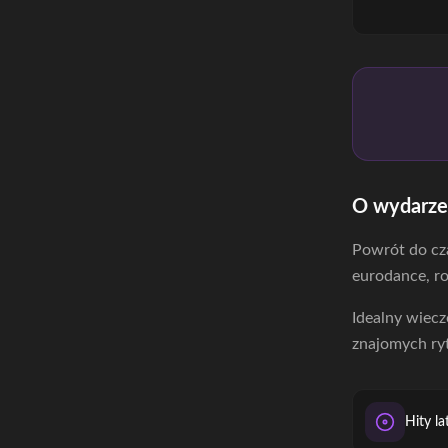
O wydarze
Powrót do cza
eurodance, ro
Idealny wiecz
znajomych ry
Hity la