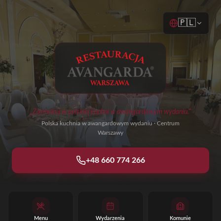
🇵🇱
„Zasmakuj w polskiej kuchni w awangardowym wydaniu."
Polska kuchnia w awangardowym wydaniu · Centrum
Warszawy
+48 660 774 266
Menu
Wydarzenia
Komunie