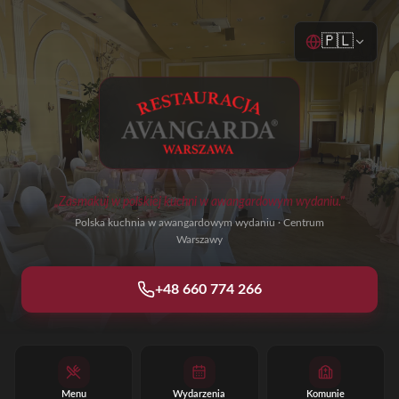
🇵🇱
„Zasmakuj w polskiej kuchni w awangardowym wydaniu."
Polska kuchnia w awangardowym wydaniu · Centrum
Warszawy
+48 660 774 266
Menu
Wydarzenia
Komunie